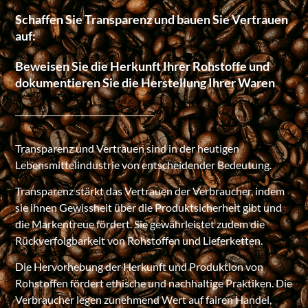
Schaffen Sie Transparenz und bauen Sie Vertrauen
auf:
Beweisen Sie die Herkunft Ihrer Rohstoffe und
dokumentieren Sie die Herstellung Ihrer Waren
Transparenz und Vertrauen sind in der heutigen
Lebensmittelindustrie von entscheidender Bedeutung.
Transparenz stärkt das Vertrauen der Verbraucher, indem
sie ihnen Gewissheit über die Produktsicherheit gibt und
die Markentreue fördert. Sie gewährleistet zudem die
Rückverfolgbarkeit von Rohstoffen und Lieferketten.
Die Hervorhebung der Herkunft und Produktion von
Rohstoffen fördert ethische und nachhaltige Praktiken. Die
Verbraucher legen zunehmend Wert auf fairen Handel,