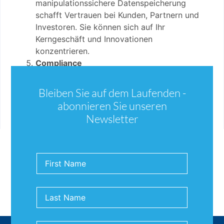
manipulationssichere Datenspeicherung
schafft Vertrauen bei Kunden, Partnern und
Investoren. Sie können sich auf Ihr
Kerngeschäft und Innovationen
konzentrieren.
Compliance
Die Unveränderlichkeit der Daten ermöglicht
es Unternehmen, die gesetzlichen
Bleiben Sie auf dem Laufenden -
Vorschriften
einzuhalten
und einen klaren
abonnieren Sie unseren
Prüfpfad für die Rechenschaftspflicht zu
Newsletter
erhalten.