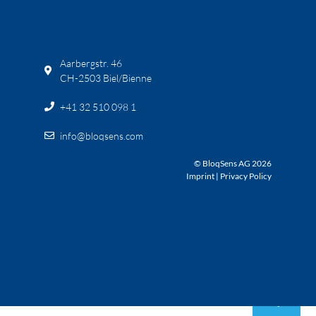
Aarbergstr. 46
CH-2503 Biel/Bienne
+41 32 510 098 1
info@bloqsens.com
© BloqSens AG 2026
Imprint
|
Privacy Policy
© BloqSens AG 2026
Impressum
Datenschutzbestimmungen