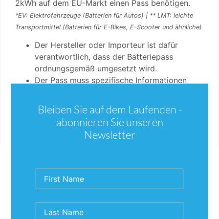
2kWh auf dem EU-Markt einen Pass benötigen.
*EV: Elektrofahrzeuge (Batterien für Autos) | ** LMT: leichte
Transportmittel (Batterien für E-Bikes, E-Scooter und ähnliche)
Der Hersteller oder Importeur ist dafür
verantwortlich, dass der Batteriepass
ordnungsgemäß umgesetzt wird.
Der Pass muss spezifische Informationen
über die Batterien, aber auch über die ESG-
Anforderungen enthalten und Anweisungen
Bleiben Sie auf dem Laufenden -
zur Handhabung der Batterien sowohl für die
abonnieren Sie unseren
Zweit-/Drittverwendung als auch für das
Newsletter
Recycling enthalten.