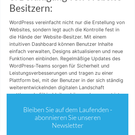
Besitzern:
WordPress vereinfacht nicht nur die Erstellung von
Websites, sondern legt auch die Kontrolle fest in
die Hände der Website-Besitzer. Mit einem
intuitiven Dashboard können Benutzer Inhalte
einfach verwalten, Designs aktualisieren und neue
Funktionen einbinden. Regelmäßige Updates des
WordPress-Teams sorgen für Sicherheit und
Leistungsverbesserungen und tragen zu einer
Plattform bei, mit der Benutzer in der sich ständig
weiterentwickelnden digitalen Landschaft
wettbewerbsfähig bleiben können. Insgesamt ist
WordPress ein Eckpfeiler in der Welt der
Bleiben Sie auf dem Laufenden -
Webentwicklung, der es Privatpersonen und
Unternehmen ermöglicht, eine leistungsstarke
abonnieren Sie unseren
Online-Präsenz aufzubauen und zu pflegen.
Newsletter